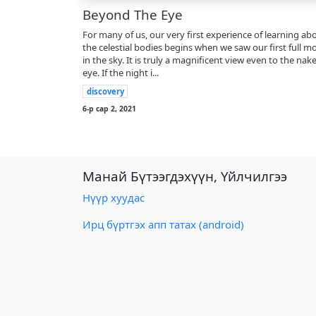
Beyond The Eye
For many of us, our very first experience of learning ab
the celestial bodies begins when we saw our first full 
in the sky. It is truly a magnificent view even to the nak
eye. If the night i...
discovery
6-р сар 2, 2021
Манай Бүтээгдэхүүн, Үйлчилгээ
Нүүр хуудас
Ирц бүртгэх апп татах (android)