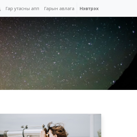
д
Гар утасны апп
Гарын авлага
Нэвтрэх