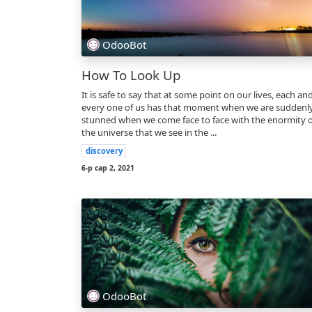
OdooBot
How To Look Up
It is safe to say that at some point on our lives, each an
every one of us has that moment when we are suddenl
stunned when we come face to face with the enormity o
the universe that we see in the ...
discovery
6-р сар 2, 2021
OdooBot