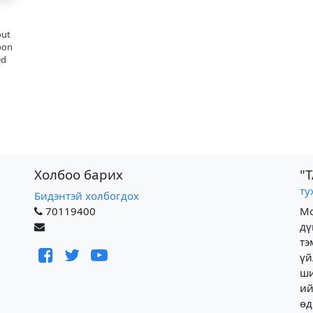
out
moon
ed
Холбоо барих
"
ту
Бидэнтэй холбогдох
70119400
Мо
д
тэ
ү
ши
ий
ө