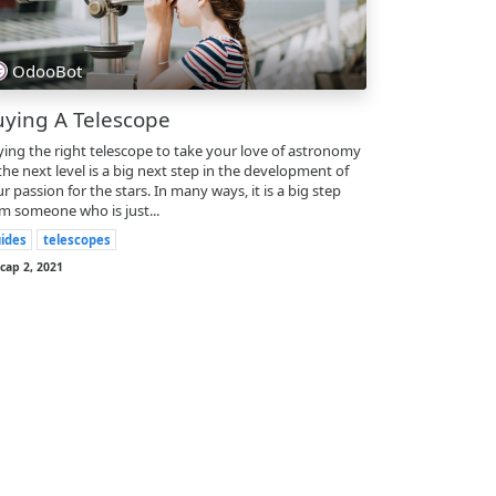
OdooBot
uying A Telescope
ing the right telescope to take your love of astronomy
the next level is a big next step in the development of
r passion for the stars. In many ways, it is a big step
m someone who is just...
ides
telescopes
 сар 2, 2021