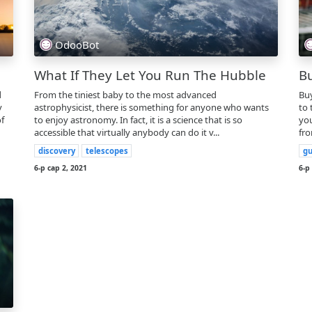
OdooBot
What If They Let You Run The Hubble
B
d
From the tiniest baby to the most advanced
Buy
y
astrophysicist, there is something for anyone who wants
to 
f
to enjoy astronomy. In fact, it is a science that is so
you
accessible that virtually anybody can do it v...
fro
discovery
telescopes
gu
6-р сар 2, 2021
6-р