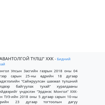
ТАВАНТОЛГОЙ ТҮЛШ" ХХК
-
Бидний
хай
нгол Улсын Засгийн газрын 2018 оны 04
үгээр сарын 25-ны өдрийн 18 дугаар
мдэглэлийн “Сайжруулсан шахмал түлшний
йлдвэр байгуулах тухай” хуралдааны
йдвэрийг үндэслэн “Эрдэнэс Монгол” ХХК-
н ТУЗ-ийн 2018 оны 5 дугаар сарын 10-ны
дрийн 23 дугаар тогтоолын дагуу