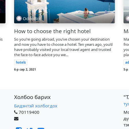
OdooBot
How to choose the right hotel
Ma
is
So you’re going abroad, you’ve chosen your destination
Mau
and now you have to choose a hotel. Ten years ago, you’d
fro
have probably visited your local travel agent and trusted
you
the face-to-face advice you we...
pla
hotels
ad
6-р сар 2, 2021
5-р
Холбоо барих
"
ту
Бидэнтэй холбогдох
70119400
Мо
д
тэ