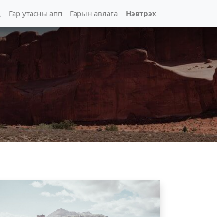
д
Гар утасны апп
Гарын авлага
Нэвтрэх