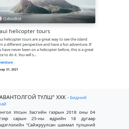
OdooBot
ui helicopter tours
i helicopter tours are a great way to see the island
m a different perspective and have a fun adventure. If
 have never been on a helicopter before, this is a great
ce to do it. You will s...
venture
 сар 31, 2021
ТАВАНТОЛГОЙ ТҮЛШ" ХХК
-
Бидний
хай
нгол Улсын Засгийн газрын 2018 оны 04
үгээр сарын 25-ны өдрийн 18 дугаар
мдэглэлийн “Сайжруулсан шахмал түлшний