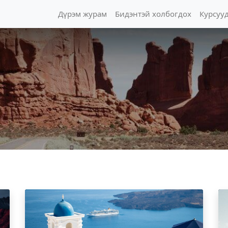
Дүрэм журам
Бидэнтэй холбогдох
Курсуу